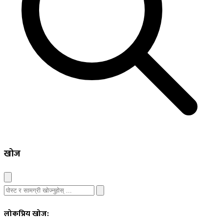
खोज
लोकप्रिय खोज: