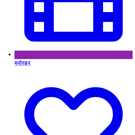
मनोरञ्जन