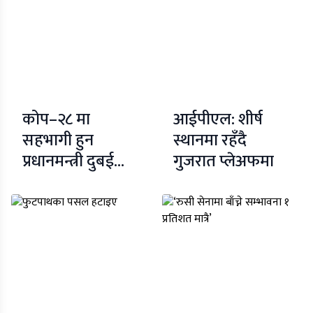
कोप–२८ मा
आईपीएल: शीर्ष
सहभागी हुन
स्थानमा रहँदै
प्रधानमन्त्री दुबई
गुजरात प्लेअफमा
प्रस्थान