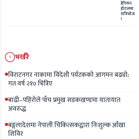
हेरिसन
होटलमा
रात्रिभोज
!
भर्खरै
विराटनगर नाकामा विदेशी पर्यटकको आगमन बढ्यो:
गत वर्ष २१० भित्रिए
बाढी–पहिरोले पाँच प्रमुख सडकखण्डमा यातायात
अवरुद्ध
बङ्गलादेशमा नेपाली चिकित्सकद्वारा निःशुल्क आँखा
शिविर