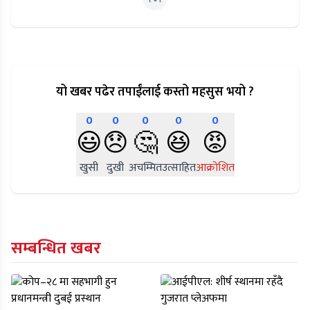
यो खबर पढेर तपाईंलाई कस्तो महसुस भयो ?
0
0
0
0
0
😃
😞
🤔
😆
😡
खुसी
दुखी
अचम्मित
उत्साहित
आक्रोशित
सम्बन्धित खबर