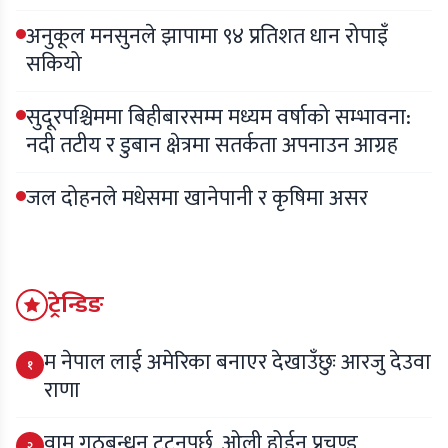
अनुकूल मनसुनले झापामा ९४ प्रतिशत धान रोपाइँ
सकियो
सुदूरपश्चिममा बिहीबारसम्म मध्यम वर्षाको सम्भावना:
नदी तटीय र डुबान क्षेत्रमा सतर्कता अपनाउन आग्रह
जल दोहनले मधेसमा खानेपानी र कृषिमा असर
ट्रेन्डिङ
म नेपाल लाई अमेरिका बनाएर देखाउँछुः आरजु देउवा
१
राणा
वाम गठबन्धन टुट्नुपर्छ, ओली होईन प्रचण्ड
२