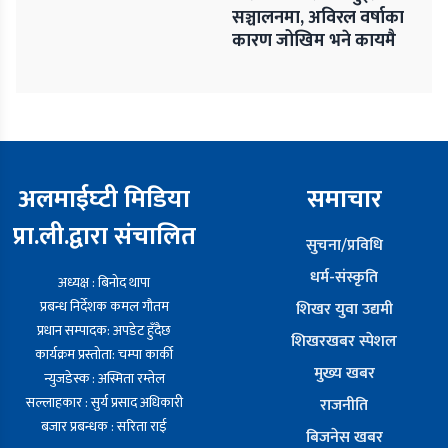
सञ्चालनमा, अविरल वर्षाका
कारण जोखिम भने कायमै
अलमाईघ्टी मिडिया
समाचार
प्रा.ली.द्वारा संचालित
सुचना/प्रविधि
धर्म-संस्कृति
अध्यक्ष : बिनोद थापा
प्रबन्ध निर्देशक कमल गौतम
शिखर युवा उद्यमी
प्रधान सम्पादक: अपडेट हुँदैछ
शिखरखबर स्पेशल
कार्यक्रम प्रस्तोता: चम्पा कार्की
मुख्य खबर
न्युजडेस्क : अस्मिता रम्तेल
सल्लाहकार : सुर्य प्रसाद अधिकारी
राजनीति
बजार प्रबन्धक : सरिता राई
बिजनेस खबर