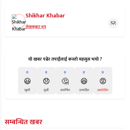
Shikhar Khabar
लेखकबाट थप
यो खबर पढेर तपाईंलाई कस्तो महसुस भयो ?
0
0
0
0
0
😃
😞
🤔
😆
😡
खुसी
दुखी
अचम्मित
उत्साहित
आक्रोशित
सम्बन्धित खबर