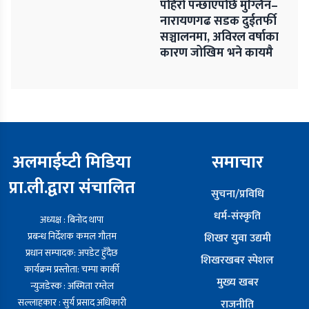
पहिरो पन्छाएपछि मुग्लिन–
नारायणगढ सडक दुईतर्फी
सञ्चालनमा, अविरल वर्षाका
कारण जोखिम भने कायमै
अलमाईघ्टी मिडिया
समाचार
प्रा.ली.द्वारा संचालित
सुचना/प्रविधि
धर्म-संस्कृति
अध्यक्ष : बिनोद थापा
प्रबन्ध निर्देशक कमल गौतम
शिखर युवा उद्यमी
प्रधान सम्पादक: अपडेट हुँदैछ
शिखरखबर स्पेशल
कार्यक्रम प्रस्तोता: चम्पा कार्की
मुख्य खबर
न्युजडेस्क : अस्मिता रम्तेल
सल्लाहकार : सुर्य प्रसाद अधिकारी
राजनीति