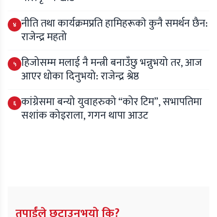
नीति तथा कार्यक्रमप्रति हामिहरूकाे कुनै समर्थन छैन:
४
राजेन्द्र महतो
हिजोसम्म मलाई नै मन्त्री बनाउँछु भन्नुभयो तर, आज
५
आएर धोका दिनुभयो: राजेन्द्र श्रेष्ठ
कांग्रेसमा बन्यो युवाहरुको “कोर टिम”, सभापतिमा
६
सशांक कोइराला, गगन थापा आउट
तपाईंले छुटाउनुभयो कि?