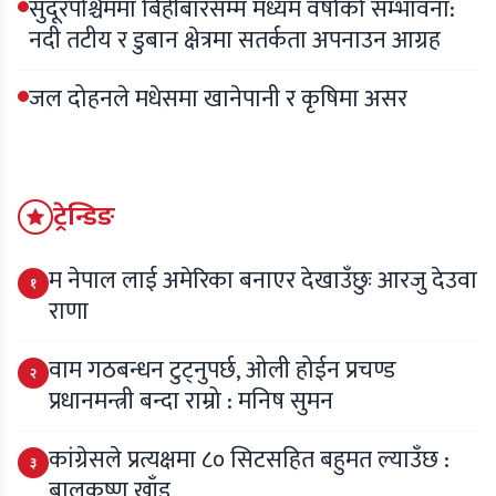
सुदूरपश्चिममा बिहीबारसम्म मध्यम वर्षाको सम्भावना:
नदी तटीय र डुबान क्षेत्रमा सतर्कता अपनाउन आग्रह
जल दोहनले मधेसमा खानेपानी र कृषिमा असर
ट्रेन्डिङ
म नेपाल लाई अमेरिका बनाएर देखाउँछुः आरजु देउवा
१
राणा
वाम गठबन्धन टुट्नुपर्छ, ओली होईन प्रचण्ड
२
प्रधानमन्त्री बन्दा राम्रो : मनिष सुमन
कांग्रेसले प्रत्यक्षमा ८० सिटसहित बहुमत ल्याउँछ :
३
बालकृष्ण खाँड