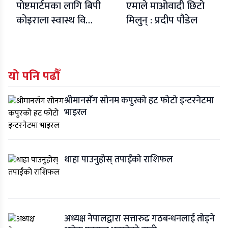
पोष्टमार्टमका लागि बिपी
एमाले माओवादी छिटो
कोइराला स्वास्थ विज्ञान
मिलुन् : प्रदीप पौडेल
प्रतिष्ठान पु¥याइयो
यो पनि पढौँ
श्रीमानसँग सोनम कपुरको हट फोटो इन्टरनेटमा
भाइरल
थाहा पाउनुहोस् तपाईंको राशिफल
अध्यक्ष नेपालद्वारा सत्तारुढ गठबन्धनलाई तोड्ने