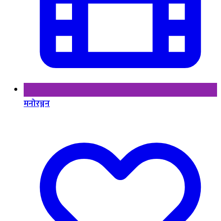
मनोरञ्जन