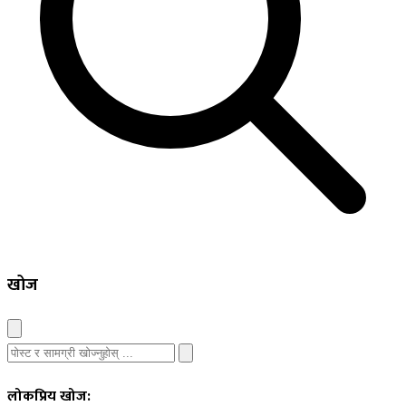
खोज
लोकप्रिय खोज: