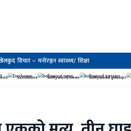
खेलकुद
विचार
मनोरञ्जन
स्वास्थ्य/
शिक्षा
wood
Excclusive
bollywood news
bollywood gossips
 एकको मृत्यु, तीन घाइ