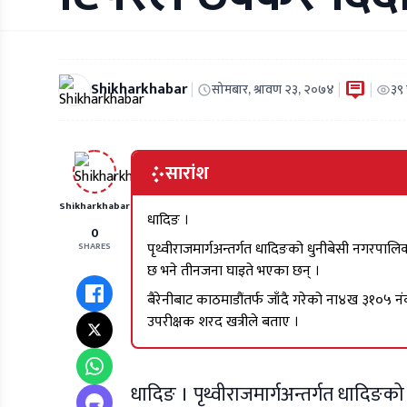
Shikharkhabar
|
|
|
सोमबार, श्रावण २३, २०७४
३९
सारांश
Shikharkhabar
धादिङ ।
0
पृथ्वीराजमार्गअन्तर्गत धादिङको धुनीबेसी नगरपाल
SHARES
छ भने तीनजना घाइते भएका छन् ।
बैरेनीबाट काठमाडौंतर्फ जाँदै गरेको ना४ख ३१०५ न
उपरीक्षक शरद खत्रीले बताए ।
धादिङ । पृथ्वीराजमार्गअन्तर्गत धादिङक