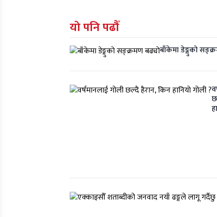
मेट्रिक टन फोहर
यो पनि पढौँ
व्यवस्थापन
बाँकेमा डेङ्गुको सङ्क
व
छ
ह