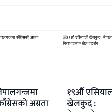
नेपालगन्जमा
१९औँ एसिया
काँग्रेसको अग्रता
खेलकुद :