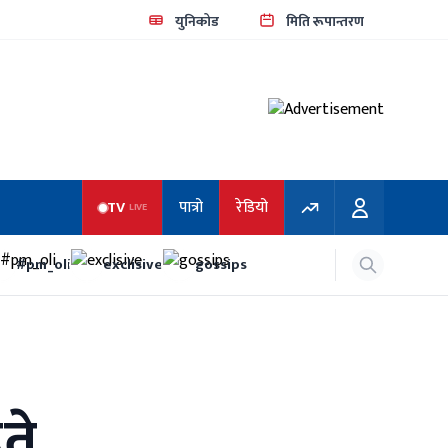
युनिकोड
मिति रूपान्तरण
TV
पात्रो
रेडियो
LIVE
#pm_oli
exclisive
gossips
ते