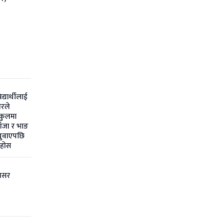
िद्यार्थीलाई
रले
्कुलमा
ाँजा र भाङ
ुवाएपछि
ेहोस
वसर