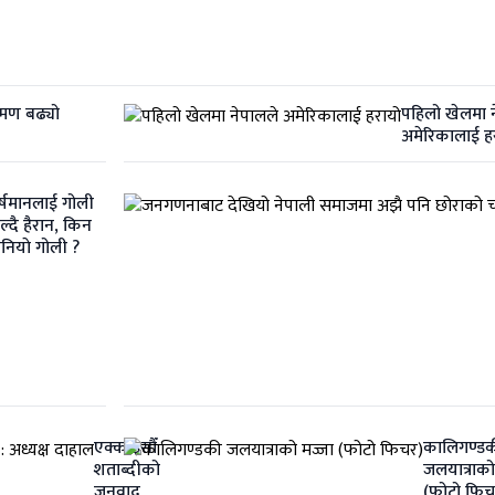
्रमण बढ्यो
पहिलो खेलमा 
अमेरिकालाई ह
र्षमानलाई गोली
ल्दै हैरान, किन
ानियाे गोली ?
एक्काइसौँ
कालिगण्ड
शताब्दीको
जलयात्राको
जनवाद
(फोटो फिच