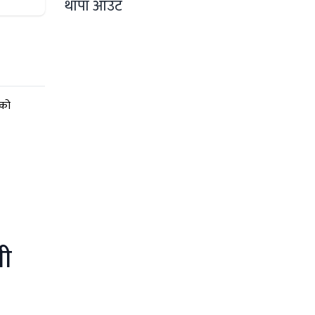
थापा आउट
ली