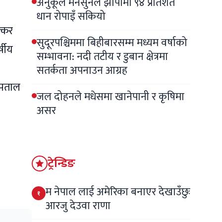
अनुकूल मनसुनले झापामा ९४ प्रतिशत
धान रोपाइँ सकियो
क्कर
सुदूरपश्चिममा बिहीबारसम्म मध्यम वर्षाको
्षीय
सम्भावना: नदी तटीय र डुबान क्षेत्रमा
सतर्कता अपनाउन आग्रह
्पताल
जल दोहनले मधेसमा खानेपानी र कृषिमा
असर
ट्रेन्डिङ
म नेपाल लाई अमेरिका बनाएर देखाउँछुः
१
आरजु देउवा राणा