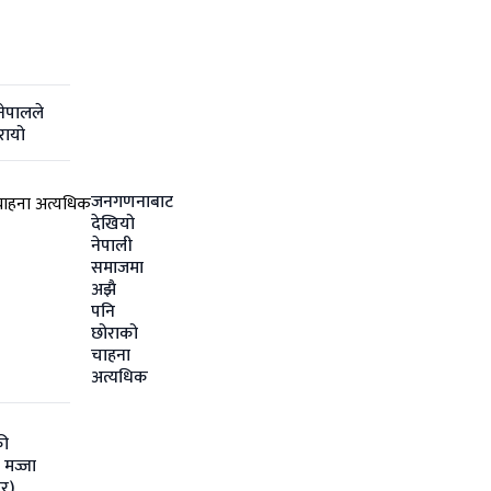
नेपालले
रायो
जनगणनाबाट
देखियो
नेपाली
समाजमा
अझै
पनि
छोराको
चाहना
अत्यधिक
की
 मज्जा
र)