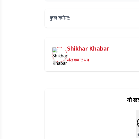
कुल कमेन्ट:
Shikhar Khabar
लेखकबाट थप
यो खब