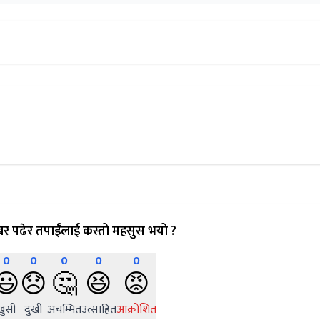
र पढेर तपाईंलाई कस्तो महसुस भयो ?
0
0
0
0
0
😃
😞
🤔
😆
😡
खुसी
दुखी
अचम्मित
उत्साहित
आक्रोशित