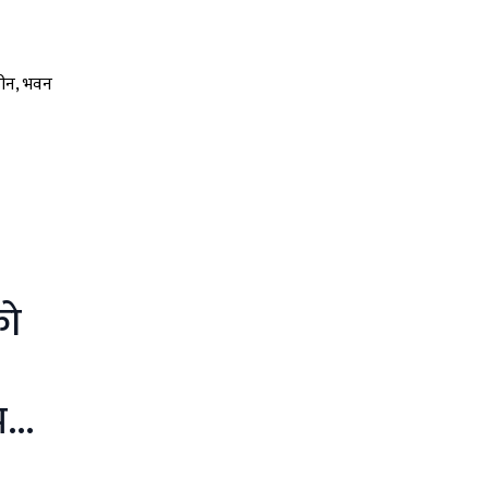
खेल
को
 भवन