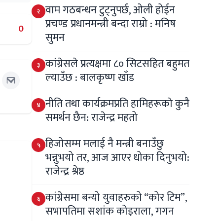
वाम गठबन्धन टुट्नुपर्छ, ओली होईन
२
प्रचण्ड प्रधानमन्त्री बन्दा राम्रो : मनिष
0
सुमन
कांग्रेसले प्रत्यक्षमा ८० सिटसहित बहुमत
३
ल्याउँछ : बालकृष्ण खाँड
नीति तथा कार्यक्रमप्रति हामिहरूकाे कुनै
४
समर्थन छैन: राजेन्द्र महतो
हिजोसम्म मलाई नै मन्त्री बनाउँछु
५
भन्नुभयो तर, आज आएर धोका दिनुभयो:
राजेन्द्र श्रेष्ठ
कांग्रेसमा बन्यो युवाहरुको “कोर टिम”,
६
सभापतिमा सशांक कोइराला, गगन