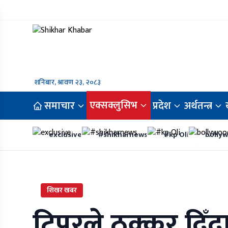
शनिबार, श्रावण २३, २०८३
एक्सक्लुसिभ
समाचार
प्रदेश
अर्थतन्त्र
exclusive
#shikharnews
#kp Oli
bolly
शिखर खबर
टिपरले ठक्कर दिँदा