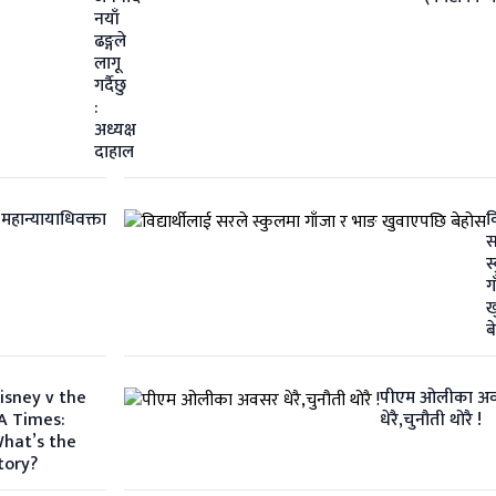
नयाँ
ढङ्गले
लागू
गर्दैछु
:
अध्यक्ष
दाहाल
हान्यायाधिवक्ता
व
स
स
ग
ख
ब
isney v the
पीएम ओलीका अ
A Times:
धेरै,चुनौती थोरै !
hat’s the
tory?