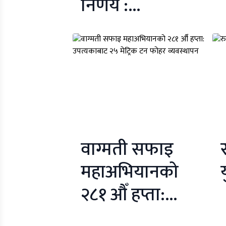
निर्णय :
सार्वजनिक
पदधारण गरेको
व्यक्तिले सम्पत्ति
गोप्य राख्न नपाउने
वाग्मती सफाइ
महाअभियानको
२८१ औँ हप्ता:
उपत्यकाबाट २५