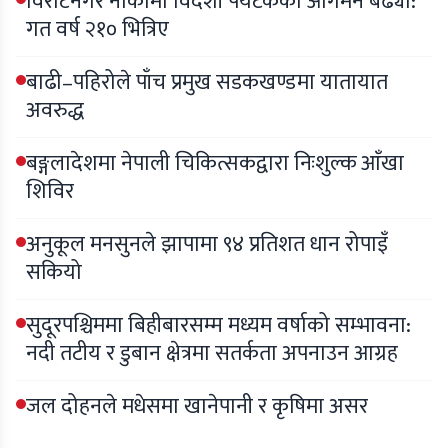
विराटनगर नाकामा विदेशी पर्यटकको आगमन बढ्यो:
गत वर्ष २१० भित्रिए
बाढी–पहिरोले पाँच प्रमुख सडकखण्डमा यातायात
अवरुद्ध
बङ्गलादेशमा नेपाली चिकित्सकद्वारा निःशुल्क आँखा
शिविर
अनुकूल मनसुनले झापामा ९४ प्रतिशत धान रोपाइँ
सकियो
सुदूरपश्चिममा बिहीबारसम्म मध्यम वर्षाको सम्भावना:
नदी तटीय र डुबान क्षेत्रमा सतर्कता अपनाउन आग्रह
जल दोहनले मधेसमा खानेपानी र कृषिमा असर