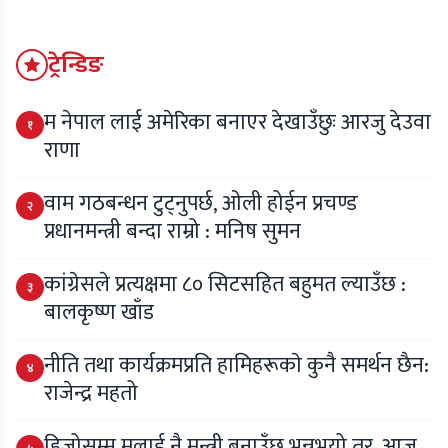
ट्रेन्डिङ
म नेपाल लाई अमेरिका बनाएर देखाउँछुः आरजु देउवा
१
राणा
वाम गठबन्धन टुट्नुपर्छ, ओली होईन प्रचण्ड
२
प्रधानमन्त्री बन्दा राम्रो : मनिष सुमन
कांग्रेसले प्रत्यक्षमा ८० सिटसहित बहुमत ल्याउँछ :
३
बालकृष्ण खाँड
नीति तथा कार्यक्रमप्रति हामिहरूकाे कुनै समर्थन छैन:
४
राजेन्द्र महतो
हिजोसम्म मलाई नै मन्त्री बनाउँछु भन्नुभयो तर, आज