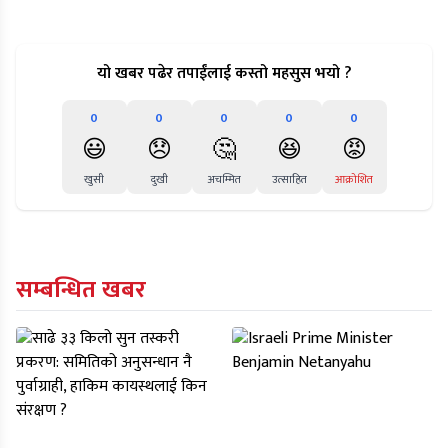
यो खबर पढेर तपाईंलाई कस्तो महसुस भयो ?
0
0
0
0
0
😃
😞
🤔
😆
😡
खुसी
दुखी
अचम्मित
उत्साहित
आक्रोशित
सम्बन्धित खबर