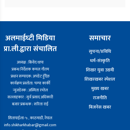
अलमाईघ्टी मिडिया
समाचार
प्रा.ली.द्वारा संचालित
सुचना/प्रविधि
धर्म-संस्कृति
अध्यक्ष : बिनोद थापा
प्रबन्ध निर्देशक कमल गौतम
शिखर युवा उद्यमी
प्रधान सम्पादक: अपडेट हुँदैछ
शिखरखबर स्पेशल
कार्यक्रम प्रस्तोता: चम्पा कार्की
मुख्य खबर
न्युजडेस्क : अस्मिता रम्तेल
सल्लाहकार : सुर्य प्रसाद अधिकारी
राजनीति
बजार प्रबन्धक : सरिता राई
बिजनेस खबर
सितापाईला-५ , काठमाडौ, नेपाल
info.shikharkhabar@gmail.com