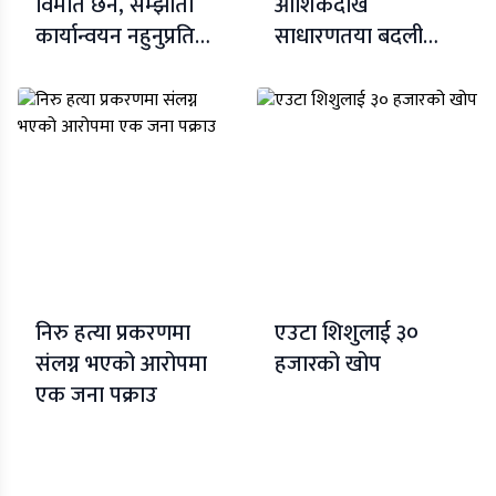
विमति छैन, सम्झौता
आंशिकदेखि
कार्यान्वयन नहुनुप्रति
साधारणतया बदली
विमति : रावल
रहने
निरु हत्या प्रकरणमा
एउटा शिशुलाई ३०
संलग्न भएको आरोपमा
हजारको खोप
एक जना पक्राउ