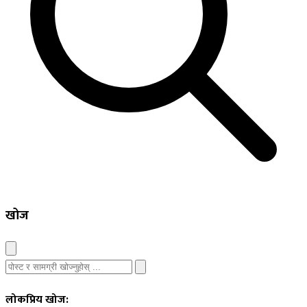
खोज
लोकप्रिय खोज: