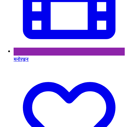
मनोरञ्जन