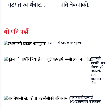
गुटगत स्वार्थबाट
पति नेकपाको
माथि उठ्न
केन्द्रीय समितिमा
नेतृत्वलाई दबाब
यो पनि पढौँ
प्रधानमन्त्री दाहाल भरतपुरमा !
युक्रेनको
जापोरिजिया
क्षेत्रका दुई
शहरतर्फ
रूसी
आक्रमण
तीब्र
चार नेपाली खेलाडी
अाइसीसीकाे बरियतामा !