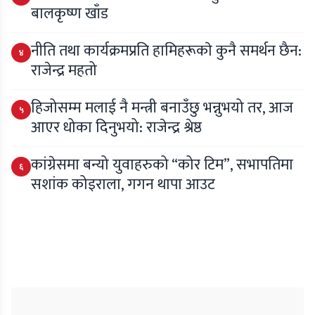
बालकृष्ण खाँड
नीति तथा कार्यक्रमप्रति हामिहरूकाे कुनै समर्थन छैन:
४
राजेन्द्र महतो
हिजोसम्म मलाई नै मन्त्री बनाउँछु भन्नुभयो तर, आज
५
आएर धोका दिनुभयो: राजेन्द्र श्रेष्ठ
कांग्रेसमा बन्यो युवाहरुको “कोर टिम”, सभापतिमा
६
सशांक कोइराला, गगन थापा आउट