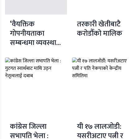
‘वैयक्तिक
तरकारी खेतीबाटै
गोपनीयताका
करोडौँको मालिक
सम्बन्धमा व्यवस्था
गर्न बनेको
विधेयक’माथि
छलफल
कांग्रेस जिल्ला
यी १७ लालजोडी:
सभापति भेला :
यसरीअटाए पत्नी र