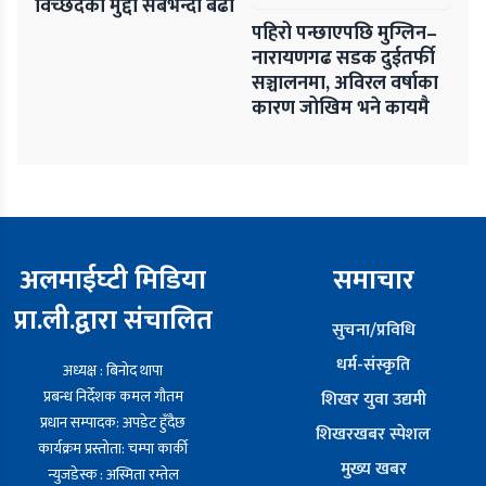
विच्छेदका मुद्दा सबैभन्दा बढी
पहिरो पन्छाएपछि मुग्लिन–
नारायणगढ सडक दुईतर्फी
सञ्चालनमा, अविरल वर्षाका
कारण जोखिम भने कायमै
अलमाईघ्टी मिडिया
समाचार
प्रा.ली.द्वारा संचालित
सुचना/प्रविधि
धर्म-संस्कृति
अध्यक्ष : बिनोद थापा
प्रबन्ध निर्देशक कमल गौतम
शिखर युवा उद्यमी
प्रधान सम्पादक: अपडेट हुँदैछ
शिखरखबर स्पेशल
कार्यक्रम प्रस्तोता: चम्पा कार्की
मुख्य खबर
न्युजडेस्क : अस्मिता रम्तेल