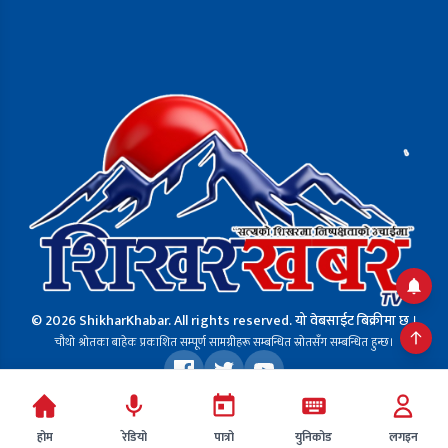
© 2026 ShikharKhabar. All rights reserved. यो वेबसाईट बिक्रीमा छ ।
चौथो श्रोतका बाहेक प्रकाशित सम्पूर्ण सामग्रीहरू सम्बन्धित स्रोतसँग सम्बन्धित हुन्छ।
Design & Developed By:
Peack Mind Digital
होम
रेडियो
पात्रो
युनिकोड
लगइन