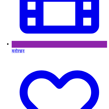
मनोरञ्जन