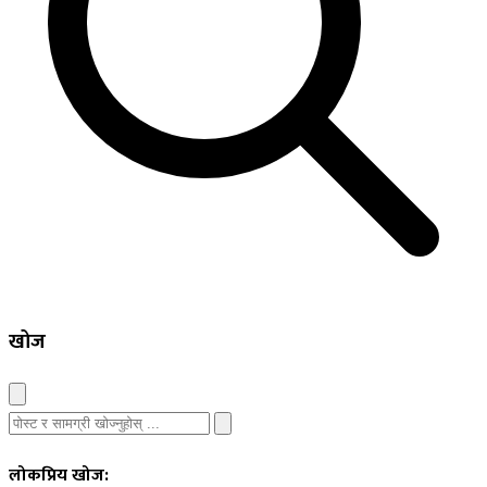
खोज
लोकप्रिय खोज: