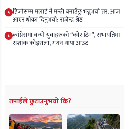
हिजोसम्म मलाई नै मन्त्री बनाउँछु भन्नुभयो तर, आज
५
आएर धोका दिनुभयो: राजेन्द्र श्रेष्ठ
कांग्रेसमा बन्यो युवाहरुको “कोर टिम”, सभापतिमा
६
सशांक कोइराला, गगन थापा आउट
तपाईंले छुटाउनुभयो कि?