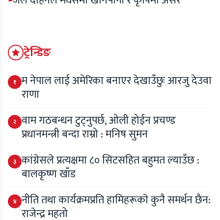
जल दोहनले मधेसमा खानेपानी र कृषिमा असर
ट्रेन्डिङ
म नेपाल लाई अमेरिका बनाएर देखाउँछुः आरजु देउवा
१
राणा
वाम गठबन्धन टुट्नुपर्छ, ओली होईन प्रचण्ड
२
प्रधानमन्त्री बन्दा राम्रो : मनिष सुमन
कांग्रेसले प्रत्यक्षमा ८० सिटसहित बहुमत ल्याउँछ :
३
बालकृष्ण खाँड
नीति तथा कार्यक्रमप्रति हामिहरूकाे कुनै समर्थन छैन:
४
राजेन्द्र महतो