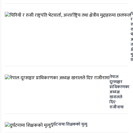
च
र
र
रा
भ
अन
त
क्
म
नेपाल
दूरसञ्चार
प्राधिकरणका
अध्यक्ष
खनालले
दिए
राजीनामा
दुर्घटनामा शिक्षकको मृत्यु