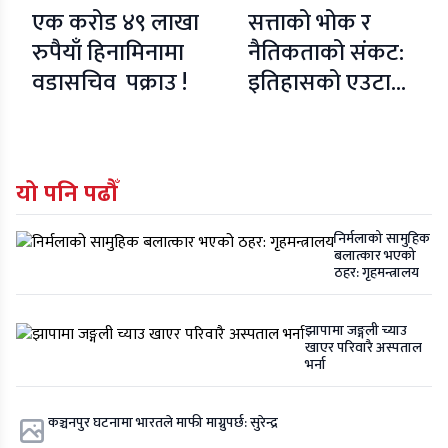
एक करोड ४९ लाखा
सत्ताको भोक र
रुपैयाँ हिनामिनामा
नैतिकताको संकट:
वडासचिव पक्राउ !
इतिहासको एउटा
नमीठो पाठ
यो पनि पढौँ
निर्मलाको सामुहिक
बलात्कार भएको
ठहर: गृहमन्त्रालय
झापामा जङ्गली च्याउ
खाएर परिवारै अस्पताल
भर्ना
कञ्चनपुर घटनामा भारतले माफी माग्नुपर्छ: सुरेन्द्र