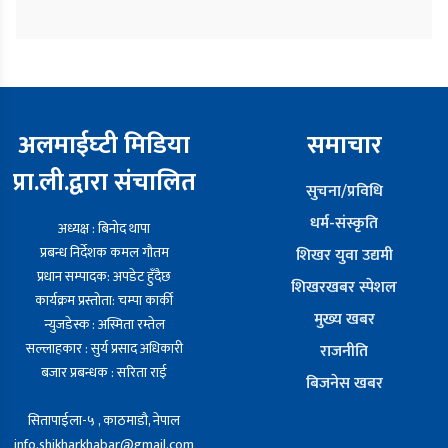
अलमाईघ्टी मिडिया
समाचार
प्रा.ली.द्वारा संचालित
सुचना/प्रविधि
धर्म-संस्कृति
अध्यक्ष : बिनोद थापा
प्रबन्ध निर्देशक कमल गौतम
शिखर युवा उद्यमी
प्रधान सम्पादक: अपडेट हुँदैछ
शिखरखबर स्पेशल
कार्यक्रम प्रस्तोता: चम्पा कार्की
मुख्य खबर
न्युजडेस्क : अस्मिता रम्तेल
सल्लाहकार : सुर्य प्रसाद अधिकारी
राजनीति
बजार प्रबन्धक : सरिता राई
बिजनेस खबर
सितापाईला-५ , काठमाडौ, नेपाल
info.shikharkhabar@gmail.com