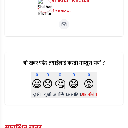
Shikhar Khabar
लेखकबाट थप
यो खबर पढेर तपाईंलाई कस्तो महसुस भयो ?
0
0
0
0
0
😃
😞
🤔
😆
😡
खुसी
दुखी
अचम्मित
उत्साहित
आक्रोशित
सम्बन्धित खबर