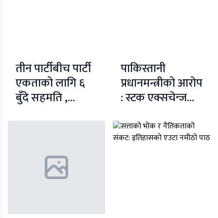
तीन पार्टीबीच पार्टी
पाकिस्तानी
एकताको लागि ६
प्रधानमन्त्रीको आरोप
बुँदे सहमति ,
: स्टक एक्सचेन्जमा
गठबन्धन
घटेको घटनामा
कांग्रेसविरुद्ध होइनः
भारतको मुख्य
ओली-प्रचण्ड
भूमिका थियो