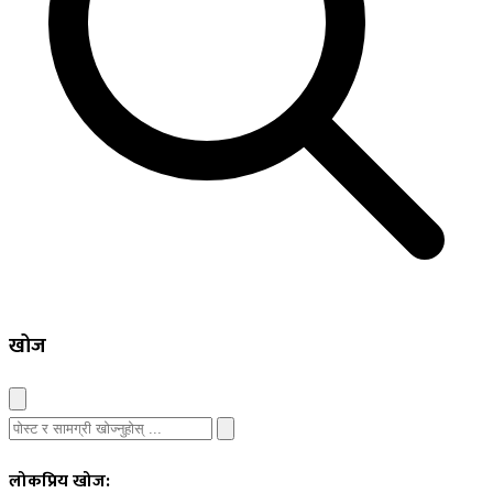
खोज
लोकप्रिय खोज: