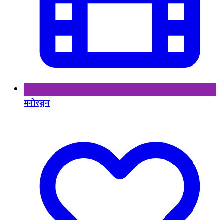
मनोरञ्जन