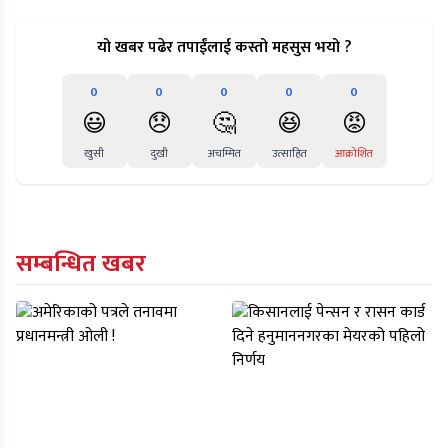
यो खबर पढेर तपाईंलाई कस्तो महसुस भयो ?
0
0
0
0
0
😃
😞
🤔
😆
😡
खुसी
दुखी
अचम्मित
उत्साहित
आक्रोशित
सम्बन्धित खबर