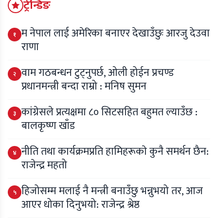
ट्रेन्डिङ
म नेपाल लाई अमेरिका बनाएर देखाउँछुः आरजु देउवा
१
राणा
वाम गठबन्धन टुट्नुपर्छ, ओली होईन प्रचण्ड
२
प्रधानमन्त्री बन्दा राम्रो : मनिष सुमन
कांग्रेसले प्रत्यक्षमा ८० सिटसहित बहुमत ल्याउँछ :
३
बालकृष्ण खाँड
नीति तथा कार्यक्रमप्रति हामिहरूकाे कुनै समर्थन छैन:
४
राजेन्द्र महतो
हिजोसम्म मलाई नै मन्त्री बनाउँछु भन्नुभयो तर, आज
५
आएर धोका दिनुभयो: राजेन्द्र श्रेष्ठ