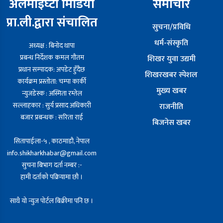
अलमाईघ्टी मिडिया
समाचार
प्रा.ली.द्वारा संचालित
सुचना/प्रविधि
धर्म-संस्कृति
अध्यक्ष : बिनोद थापा
प्रबन्ध निर्देशक कमल गौतम
शिखर युवा उद्यमी
प्रधान सम्पादक: अपडेट हुँदैछ
शिखरखबर स्पेशल
कार्यक्रम प्रस्तोता: चम्पा कार्की
मुख्य खबर
न्युजडेस्क : अस्मिता रम्तेल
सल्लाहकार : सुर्य प्रसाद अधिकारी
राजनीति
बजार प्रबन्धक : सरिता राई
बिजनेस खबर
सितापाईला-५ , काठमाडौ, नेपाल
info.shikharkhabar@gmail.com
सुचना बिभाग दर्ता नम्बर :-
हामी दर्ताको पक्रियामा छौ ।
साथै यो न्युज पोर्टल बिक्रीमा पनि छ ।