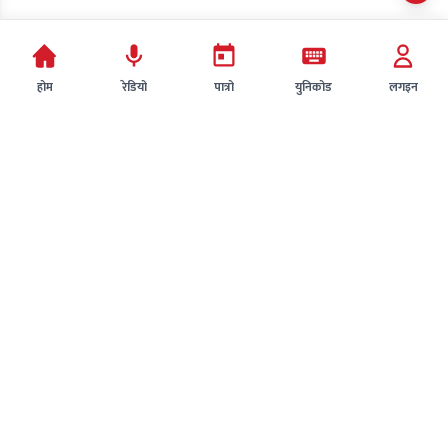
होम
रेडियो
पात्रो
युनिकोड
लगइन
अलमाईघ्टी मिडिया
समाचार
प्रा.ली.द्वारा संचालित
सुचना/प्रविधि
धर्म-संस्कृति
अध्यक्ष : बिनोद थापा
प्रबन्ध निर्देशक कमल गौतम
शिखर युवा उद्यमी
प्रधान सम्पादक: अपडेट हुँदैछ