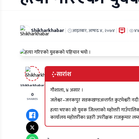
Shikharkhabar
|
|
|
आइतबार, आषाढ ४, २०७४
४४
सारांश
Shikharkhabar
गौशाला, ४ असार ।
0
जलेश्वर–जनकपुर सडकखण्डअन्तर्गत कुटमेश्वरी नदी
SHARES
हत्या भएका सो युवक जिल्लाको महोत्तरी गाउँपालिका
कार्यालय महोत्तरीका प्रहरी उपरीक्षक राजकुमार लम