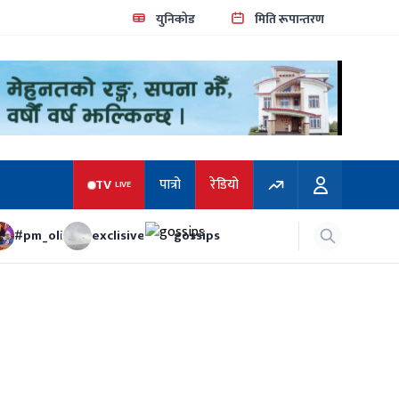
युनिकोड
मिति रूपान्तरण
TV
पात्रो
रेडियो
LIVE
#pm_oli
exclisive
gossips