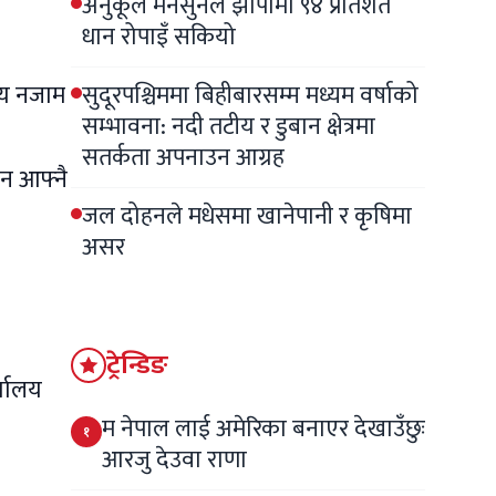
अनुकूल मनसुनले झापामा ९४ प्रतिशत
धान रोपाइँ सकियो
षीय नजाम
सुदूरपश्चिममा बिहीबारसम्म मध्यम वर्षाको
सम्भावना: नदी तटीय र डुबान क्षेत्रमा
सतर्कता अपनाउन आग्रह
न आफ्नै
जल दोहनले मधेसमा खानेपानी र कृषिमा
असर
ट्रेन्डिङ
्यालय
म नेपाल लाई अमेरिका बनाएर देखाउँछुः
१
आरजु देउवा राणा