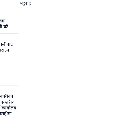
भट्टराई
लमा
ी घटे
णालीबाट
गराउन
कारीको
थिक शरीर
टी कार्यालय
बाराहीमा