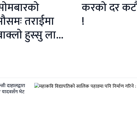
साेमबारको
करको दर कट
मौसमः तराईमा
!
ाक्लाे हुस्सु लाग्ने
सम्भावना
्त्री दाहालद्वारा
र यादवसँग भेट