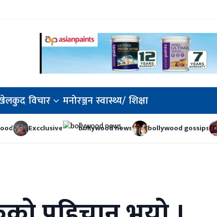
खेलकुद
विचार
मनोरञ्जन
स्वास्थ्य/
शिक्षा
wood
Excclusive
bollywood news
bollywood gossips
कको पहिचान भयो ।