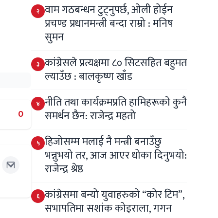
वाम गठबन्धन टुट्नुपर्छ, ओली होईन
२
प्रचण्ड प्रधानमन्त्री बन्दा राम्रो : मनिष
सुमन
कांग्रेसले प्रत्यक्षमा ८० सिटसहित बहुमत
३
ल्याउँछ : बालकृष्ण खाँड
नीति तथा कार्यक्रमप्रति हामिहरूकाे कुनै
४
0
समर्थन छैन: राजेन्द्र महतो
हिजोसम्म मलाई नै मन्त्री बनाउँछु
५
भन्नुभयो तर, आज आएर धोका दिनुभयो:
राजेन्द्र श्रेष्ठ
कांग्रेसमा बन्यो युवाहरुको “कोर टिम”,
६
सभापतिमा सशांक कोइराला, गगन