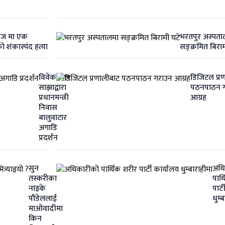
ाज मा एक
भरतपुर अस्पता
 शंकास्पंद हत्या
सङ्क्रमित बिराम
विवेकशील
डिजिटल प्र
साझाद्वारा
पठनपाठन 
प्रधानमन्त्री
आग्रह
निवास
बालुवाटार
अगाडि
प्रदर्शन
सुन
अधि
तस्करीका
पार्
नाइके
पार्
पौडेललाई
धुम्
माओवादीमा
किन