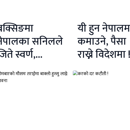
बक्सिङमा
यी हुन नेपालम
नेपालका सनिलले
कमाउने, पैसा
जिते स्वर्ण,
राख्ने विदेशमा 
नेपालको स्वर्ण ५०
नाम पढ्नुभो
ुग्यो