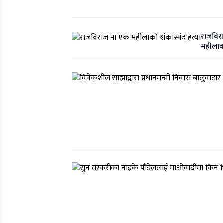
राजविर
महीलाको