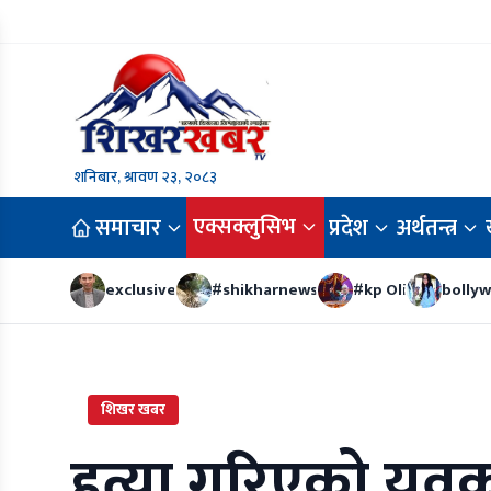
शनिबार, श्रावण २३, २०८३
एक्सक्लुसिभ
समाचार
प्रदेश
अर्थतन्त्र
exclusive
#shikharnews
#kp Oli
bolly
शिखर खबर
हत्या गरिएको युव