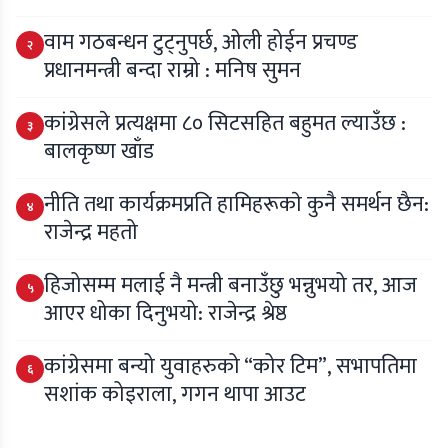
वाम गठबन्धन टुट्नुपर्छ, ओली होईन प्रचण्ड
२
प्रधानमन्त्री बन्दा राम्रो : मनिष सुमन
कांग्रेसले प्रत्यक्षमा ८० सिटसहित बहुमत ल्याउँछ :
३
बालकृष्ण खाँड
नीति तथा कार्यक्रमप्रति हामिहरूकाे कुनै समर्थन छैन:
४
राजेन्द्र महतो
हिजोसम्म मलाई नै मन्त्री बनाउँछु भन्नुभयो तर, आज
५
आएर धोका दिनुभयो: राजेन्द्र श्रेष्ठ
कांग्रेसमा बन्यो युवाहरुको “कोर टिम”, सभापतिमा
६
सशांक कोइराला, गगन थापा आउट