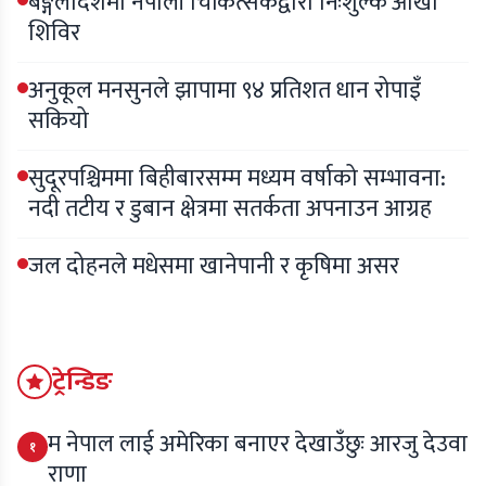
बङ्गलादेशमा नेपाली चिकित्सकद्वारा निःशुल्क आँखा
शिविर
अनुकूल मनसुनले झापामा ९४ प्रतिशत धान रोपाइँ
सकियो
सुदूरपश्चिममा बिहीबारसम्म मध्यम वर्षाको सम्भावना:
नदी तटीय र डुबान क्षेत्रमा सतर्कता अपनाउन आग्रह
जल दोहनले मधेसमा खानेपानी र कृषिमा असर
ट्रेन्डिङ
म नेपाल लाई अमेरिका बनाएर देखाउँछुः आरजु देउवा
१
राणा