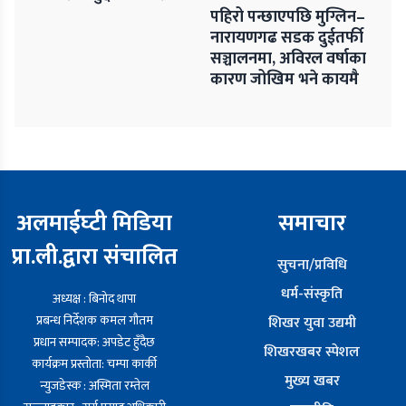
पहिरो पन्छाएपछि मुग्लिन–
नारायणगढ सडक दुईतर्फी
सञ्चालनमा, अविरल वर्षाका
कारण जोखिम भने कायमै
अलमाईघ्टी मिडिया
समाचार
प्रा.ली.द्वारा संचालित
सुचना/प्रविधि
धर्म-संस्कृति
अध्यक्ष : बिनोद थापा
प्रबन्ध निर्देशक कमल गौतम
शिखर युवा उद्यमी
प्रधान सम्पादक: अपडेट हुँदैछ
शिखरखबर स्पेशल
कार्यक्रम प्रस्तोता: चम्पा कार्की
मुख्य खबर
न्युजडेस्क : अस्मिता रम्तेल