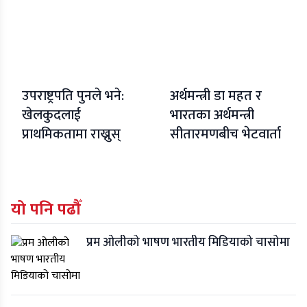
उपराष्ट्रपति पुनले भने:
अर्थमन्त्री डा महत र
खेलकुदलाई
भारतका अर्थमन्त्री
प्राथमिकतामा राख्नुस्
सीतारमणबीच भेटवार्ता
यो पनि पढौँ
प्रम ओलीको भाषण भारतीय मिडियाको चासोमा