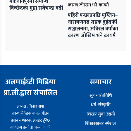
मकवानपुरमा सम्बन्ध
विच्छेदका मुद्दा सबैभन्दा बढी
पहिरो पन्छाएपछि मुग्लिन–
नारायणगढ सडक दुईतर्फी
सञ्चालनमा, अविरल वर्षाका
कारण जोखिम भने कायमै
अलमाईघ्टी मिडिया
समाचार
प्रा.ली.द्वारा संचालित
सुचना/प्रविधि
धर्म-संस्कृति
अध्यक्ष : बिनोद थापा
प्रबन्ध निर्देशक कमल गौतम
शिखर युवा उद्यमी
प्रधान सम्पादक: अपडेट हुँदैछ
शिखरखबर स्पेशल
कार्यक्रम प्रस्तोता: चम्पा कार्की