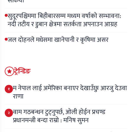
सकियो
सुदूरपश्चिममा बिहीबारसम्म मध्यम वर्षाको सम्भावना:
नदी तटीय र डुबान क्षेत्रमा सतर्कता अपनाउन आग्रह
जल दोहनले मधेसमा खानेपानी र कृषिमा असर
ट्रेन्डिङ
म नेपाल लाई अमेरिका बनाएर देखाउँछुः आरजु देउवा
१
राणा
वाम गठबन्धन टुट्नुपर्छ, ओली होईन प्रचण्ड
२
प्रधानमन्त्री बन्दा राम्रो : मनिष सुमन