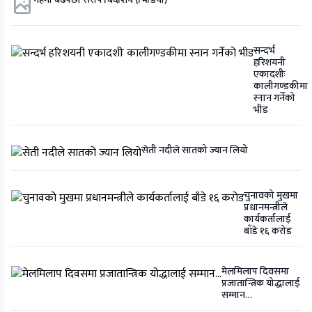
महंगी बढेपछी सरापे बिदेशिय (भिडियाे)
सन्दर्भ
हरिशयनी
एकादशीः
कालीगण्डकीमा
स्नान गर्नेको
भीड
सेती नदीले सातको ज्यान लियो
चुनावको मुखमा
प्रधानमन्त्रीले
कार्यकर्तालाई
बाँडे १६ करोड
मेलमिलाप दिवसमा
प्रजातान्त्रिक योद्धालाई
सम्मान…