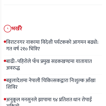
भर्खरै
विराटनगर नाकामा विदेशी पर्यटकको आगमन बढ्यो:
गत वर्ष २१० भित्रिए
बाढी–पहिरोले पाँच प्रमुख सडकखण्डमा यातायात
अवरुद्ध
बङ्गलादेशमा नेपाली चिकित्सकद्वारा निःशुल्क आँखा
शिविर
अनुकूल मनसुनले झापामा ९४ प्रतिशत धान रोपाइँ