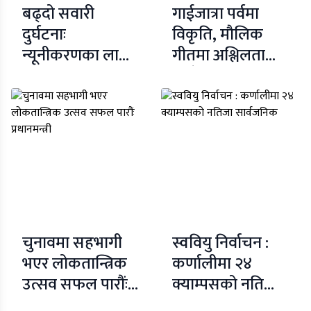
बढ्दो सवारी
गाईजात्रा पर्वमा
दुर्घटनाः
विकृति, माैलिक
न्यूनीकरणका लागि
गीतमा अश्लिलता
सबैको चासो र
भित्रँदाे !
चिन्ता भए पनि
रोकिँदैन
चुनावमा सहभागी
स्ववियु निर्वाचन :
भएर लोकतान्त्रिक
कर्णालीमा २४
उत्सव सफल पारौंः
क्याम्पसको नतिजा
प्रधानमन्त्री
सार्वजनिक