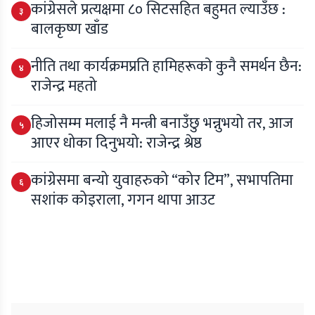
कांग्रेसले प्रत्यक्षमा ८० सिटसहित बहुमत ल्याउँछ :
३
बालकृष्ण खाँड
नीति तथा कार्यक्रमप्रति हामिहरूकाे कुनै समर्थन छैन:
४
राजेन्द्र महतो
हिजोसम्म मलाई नै मन्त्री बनाउँछु भन्नुभयो तर, आज
५
आएर धोका दिनुभयो: राजेन्द्र श्रेष्ठ
कांग्रेसमा बन्यो युवाहरुको “कोर टिम”, सभापतिमा
६
सशांक कोइराला, गगन थापा आउट