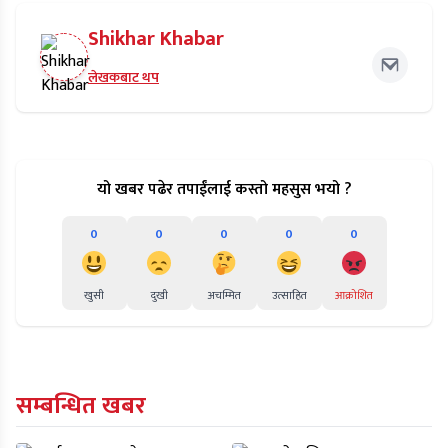
Shikhar Khabar
लेखकबाट थप
यो खबर पढेर तपाईंलाई कस्तो महसुस भयो ?
0
0
0
0
0
खुसी
दुखी
अचम्मित
उत्साहित
आक्रोशित
सम्बन्धित खबर