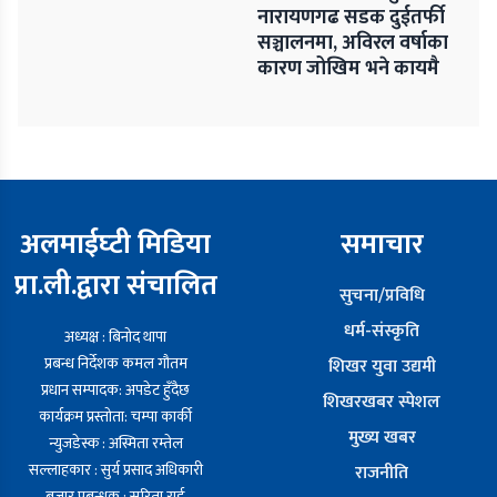
नारायणगढ सडक दुईतर्फी
सञ्चालनमा, अविरल वर्षाका
कारण जोखिम भने कायमै
अलमाईघ्टी मिडिया
समाचार
प्रा.ली.द्वारा संचालित
सुचना/प्रविधि
धर्म-संस्कृति
अध्यक्ष : बिनोद थापा
प्रबन्ध निर्देशक कमल गौतम
शिखर युवा उद्यमी
प्रधान सम्पादक: अपडेट हुँदैछ
शिखरखबर स्पेशल
कार्यक्रम प्रस्तोता: चम्पा कार्की
मुख्य खबर
न्युजडेस्क : अस्मिता रम्तेल
सल्लाहकार : सुर्य प्रसाद अधिकारी
राजनीति
बजार प्रबन्धक : सरिता राई