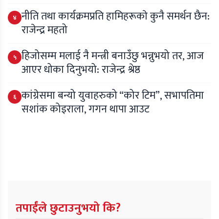
नीति तथा कार्यक्रमप्रति हामिहरूकाे कुनै समर्थन छैन:
४
राजेन्द्र महतो
हिजोसम्म मलाई नै मन्त्री बनाउँछु भन्नुभयो तर, आज
५
आएर धोका दिनुभयो: राजेन्द्र श्रेष्ठ
कांग्रेसमा बन्यो युवाहरुको “कोर टिम”, सभापतिमा
६
सशांक कोइराला, गगन थापा आउट
तपाईंले छुटाउनुभयो कि?