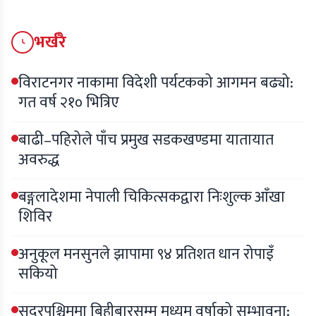
भर्खरै
विराटनगर नाकामा विदेशी पर्यटकको आगमन बढ्यो:
गत वर्ष २१० भित्रिए
बाढी–पहिरोले पाँच प्रमुख सडकखण्डमा यातायात
अवरुद्ध
बङ्गलादेशमा नेपाली चिकित्सकद्वारा निःशुल्क आँखा
शिविर
अनुकूल मनसुनले झापामा ९४ प्रतिशत धान रोपाइँ
सकियो
सुदूरपश्चिममा बिहीबारसम्म मध्यम वर्षाको सम्भावना: