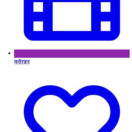
मनोरञ्जन