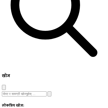
खोज
लोकप्रिय खोज: