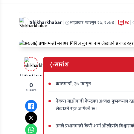
Shikharkhabar
|
|
|
आइतबार, फाल्गुन २७, २०७४
१८
सारांश
Shikharkhabar
काठमाडौं, २७ फागुन ।
0
SHARES
नेकपा माओवादी केन्द्रका अध्यक्ष पुष्पकमल दाह
लेखाउने रहर जागेको छ ।
उनले प्रधानमन्त्री केपी शर्मा ओलीप्रति विश्वासको