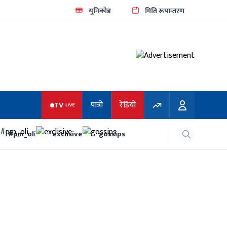
युनिकोड
मिति रूपान्तरण
TV
पात्रो
रेडियो
LIVE
#pm_oli
exclisive
gossips