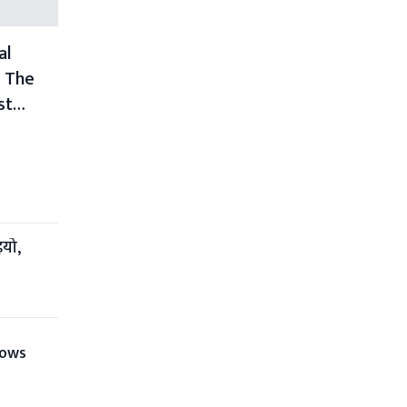
al
– The
st
e
इयो,
cows