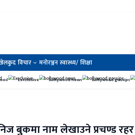
खेलकुद
विचार
मनोरञ्जन
स्वास्थ्य/
शिक्षा
wood
Excclusive
bollywood news
bollywood gossips
िनिज बुकमा नाम लेखाउने प्रचण्ड रहर