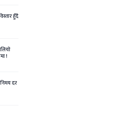
िस्तार हुँदै
लियाे
मा !
विनिमय दर