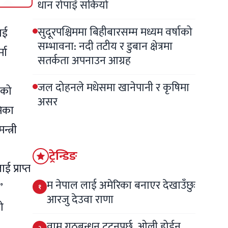
धान रोपाइँ सकियो
सुदूरपश्चिममा बिहीबारसम्म मध्यम वर्षाको
ाई
सम्भावना: नदी तटीय र डुबान क्षेत्रमा
मा
सतर्कता अपनाउन आग्रह
जल दोहनले मधेसमा खानेपानी र कृषिमा
ेको
असर
मिका
्त्री
ट्रेन्डिङ
 प्राप्त
म नेपाल लाई अमेरिका बनाएर देखाउँछुः
”
१
आरजु देउवा राणा
ो
वाम गठबन्धन टुट्नुपर्छ, ओली होईन