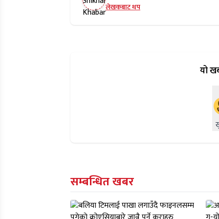
लेखकबाट थप
यो खब
सम्बन्धित खबर