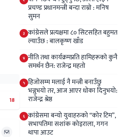
२
प्रचण्ड प्रधानमन्त्री बन्दा राम्रो : मनिष
सुमन
कांग्रेसले प्रत्यक्षमा ८० सिटसहित बहुमत
३
ल्याउँछ : बालकृष्ण खाँड
नीति तथा कार्यक्रमप्रति हामिहरूकाे कुनै
४
समर्थन छैन: राजेन्द्र महतो
हिजोसम्म मलाई नै मन्त्री बनाउँछु
५
भन्नुभयो तर, आज आएर धोका दिनुभयो:
राजेन्द्र श्रेष्ठ
18
कांग्रेसमा बन्यो युवाहरुको “कोर टिम”,
६
सभापतिमा सशांक कोइराला, गगन
थापा आउट