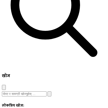
खोज
लोकप्रिय खोज: