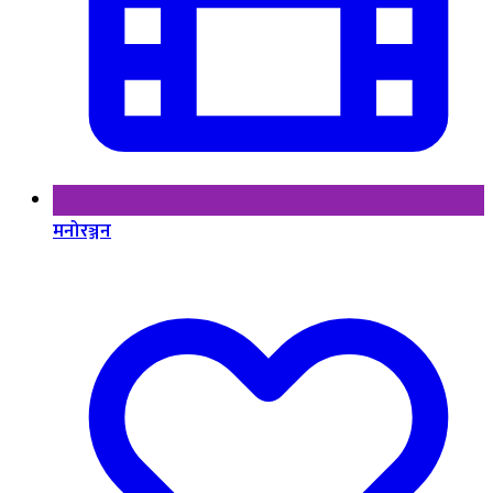
मनोरञ्जन