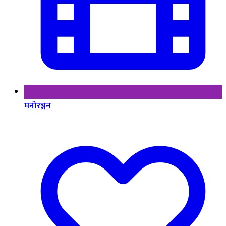
मनोरञ्जन