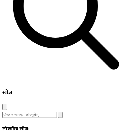
खोज
लोकप्रिय खोज: