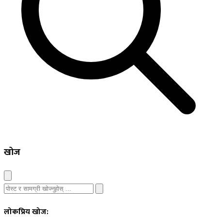
खोज
लोकप्रिय खोज: