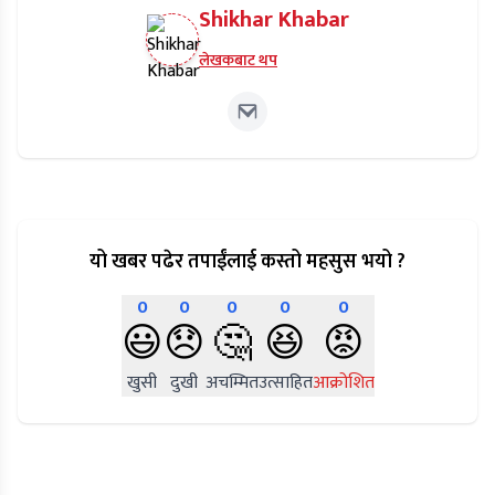
Shikhar Khabar
लेखकबाट थप
यो खबर पढेर तपाईंलाई कस्तो महसुस भयो ?
0
0
0
0
0
😃
😞
🤔
😆
😡
खुसी
दुखी
अचम्मित
उत्साहित
आक्रोशित