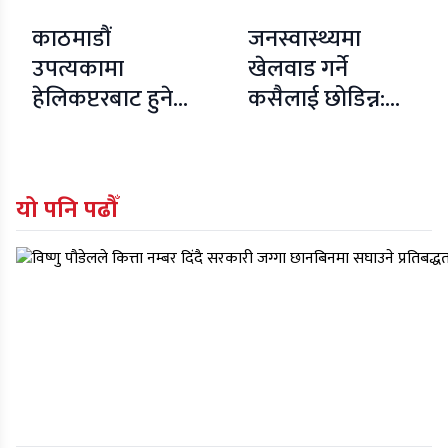
काठमाडौं
जनस्वास्थ्यमा
उपत्यकामा
खेलवाड गर्ने
हेलिकप्टरबाट हुने
कसैलाई छोडिन्न:
उद्धार नि:शुल्क गर्ने
कृषि तथा पशुपन्छी
वायुसेवा सञ्चालक
विकासमन्त्री खनाल
संघको घोषणा
यो पनि पढौँ