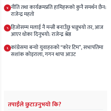
नीति तथा कार्यक्रमप्रति हामिहरूकाे कुनै समर्थन छैन:
४
राजेन्द्र महतो
हिजोसम्म मलाई नै मन्त्री बनाउँछु भन्नुभयो तर, आज
५
आएर धोका दिनुभयो: राजेन्द्र श्रेष्ठ
कांग्रेसमा बन्यो युवाहरुको “कोर टिम”, सभापतिमा
६
सशांक कोइराला, गगन थापा आउट
तपाईंले छुटाउनुभयो कि?