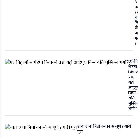
५
नम
प्
रा
नि
भ
नह
म
?
एेति
भेटमा
किमक
प्रश्नः
यहाँ
आइपुग्
किन
यति
मुस्क
भयो?
बारा २ मा निर्वाचनको सम्पूर्ण तयारी
पूरा