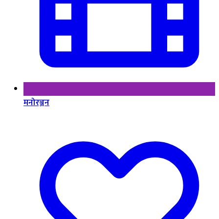
मनोरञ्जन