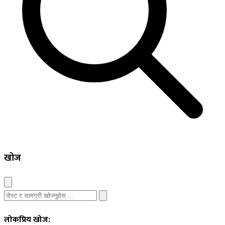
खोज
लोकप्रिय खोज: